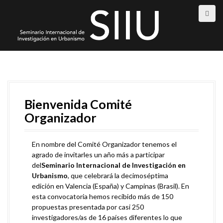
S
k
i
p
t
o
c
o
n
t
Bienvenida Comité
e
Organizador
n
t
En nombre del Comité Organizador tenemos el
agrado de invitarles un año más a participar
del
Seminario Internacional de Investigación en
Urbanismo
, que celebrará la decimoséptima
edición en Valencia (España) y Campinas (Brasil). En
esta convocatoria hemos recibido más de 150
propuestas presentada por casi 250
investigadores/as de 16 países diferentes lo que