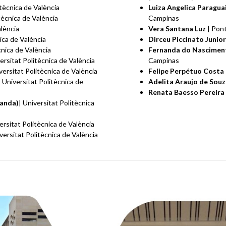
itècnica de València
Luiza Angelica Paragua
itècnica de València
Campinas
alència
Vera Santana Luz
| Pont
nica de València
Dirceu Piccinato Junior
cnica de València
Fernanda do Nascimen
versitat Politècnica de València
Campinas
versitat Politècnica de València
Felipe Perpétuo Costa
| Universitat Politècnica de
Adelita Araujo de Sou
Renata Baesso Pereira
randa)
| Universitat Politècnica
ersitat Politècnica de València
iversitat Politècnica de València