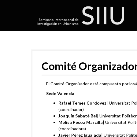
S
k
i
p
t
o
c
o
n
t
Comité Organizado
e
n
t
El Comité Organizador está compuesto por los/
Sede Valencia
Rafael Temes Cordovez
| Universitat Po
(coordinador)
Joaquín Sabaté Bel
| Universitat Politèc
Melisa Pesoa Marcilla
| Universitat Poli
(coordinadora)
Javier Pérez Igualada
| Universitat Polit