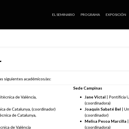
EL SEMINARIO
PROGRAMA
EXPOSICIÓN
r
as siguientes académicos/as:
Sede Campinas
litècnica de València,
Jane Victal
| Pontifícia
(coordinadora)
nica de Catalunya, (coordinador)
Joaquín Sabaté Bel
| Un
tècnica de Catalunya,
(coordinador)
Melisa Pesoa Marcilla
|
ècnica de València
(coordinadora)