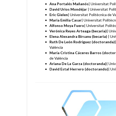
Ana Portalés Mañanós
| Universitat Pol
David Urios Mondéja
r | Universitat Pol
Eric Gielen
| Universitat Politècnica de V
Maria Emilia Casar
| Universitat Politèc
Alfonso Moya Fuero
| Universitat Politè
Verónica Reyes Arteaga (becaria)
| Uni
Elena Alexandra Birsanu (becaria)
| Uni
Ruth De León Rodríguez (doctoranda)
València
María Cristina Cáceres Barros (docto
de València
Ariana De La Garza (doctoranda)
| Univ
David Estal Herrero (doctorando)
| Un